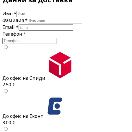
Име
*
Фамилия
*
Email
*
Телефон
*
До офис на Спиди
2.50
€
До офис на Еконт
3.00
€