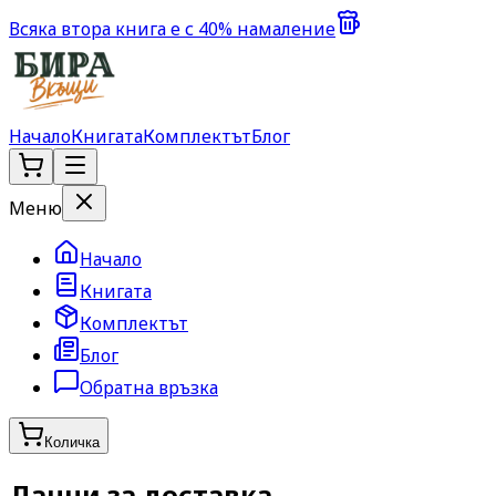
Всяка втора книга е с 40% намаление
Начало
Книгата
Комплектът
Блог
Меню
Начало
Книгата
Комплектът
Блог
Обратна връзка
Количка
Данни за доставка