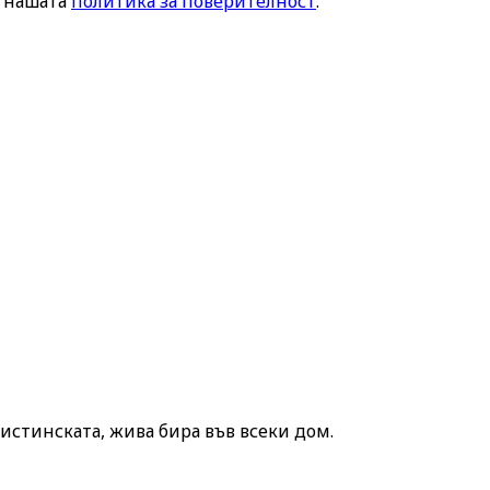
е нашата
политика за поверителност
.
истинската, жива бира във всеки дом.