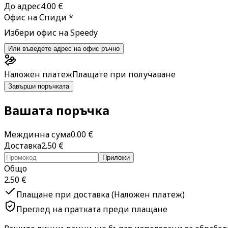
До адрес
4.00
€
Офис на Спиди
*
Избери офис на Speedy
Или въведете адрес на офис ръчно
Наложен платеж
Плащате при получаване
Завърши поръчката
Вашата поръчка
Междинна сума
0.00
€
Доставка
2.50
€
Приложи
Общо
2.50
€
Плащане при доставка (Наложен платеж)
Преглед на пратката преди плащане