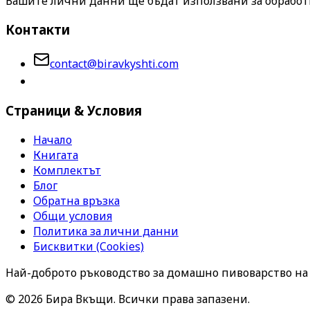
Вашите лични данни ще бъдат използвани за обработк
Контакти
contact@biravkyshti.com
Страници & Условия
Начало
Книгата
Комплектът
Блог
Обратна връзка
Общи условия
Политика за лични данни
Бисквитки (Cookies)
Най-доброто ръководство за домашно пивоварство на б
©
2026
Бира Вкъщи. Всички права запазени.