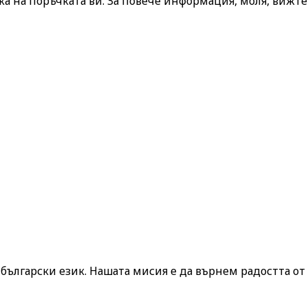
а на поръчката ви. За повече информация, моля, вижт
ългарски език. Нашата мисия е да върнем радостта от 